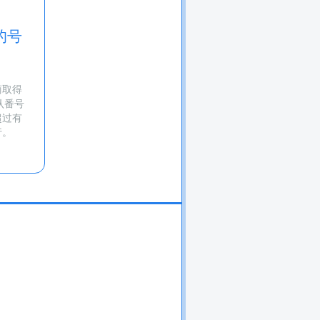
的号
）
商取得
认番号
超过有
行。