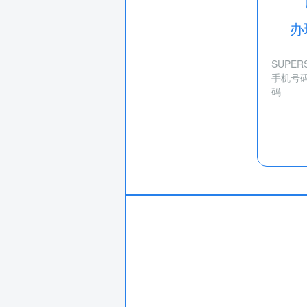
办
SUPE
手机号
码