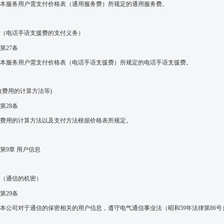
本服务用户需支付价格表（通用服务费）所规定的通用服务费。
（电话手语支援费的支付义务）
第
27
条
本服务用户需支付价格表（电话手语支援费）所规定的电话手语支援费。
(
费用的计算方法等
)
第
28
条
费用的计算方法以及支付方法根据价格表所规定。
第
9
章 用户信息
（通信的机密）
第
29
条
本公司对于通信的保密相关的用户信息，遵守电气通信事业法（昭和
59
年法律第
86
号