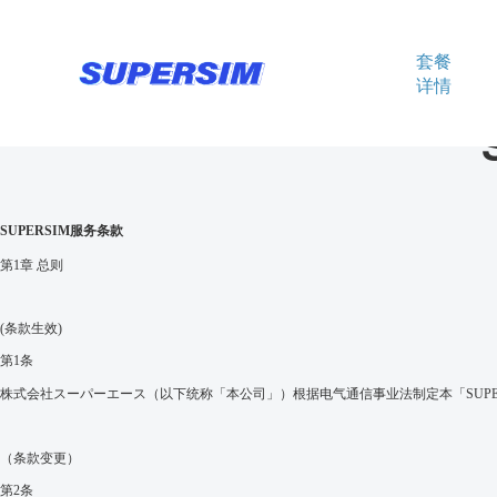
套餐
详情
SUPERSIM服务条款
第
1
章 总则
(
条款生效
)
第
1
条
株式会社スーパーエース（以下
统称
「
本公司
」
）
根据电气通信事业法
制定本「
SUP
（条款
变
更）
第
2
条