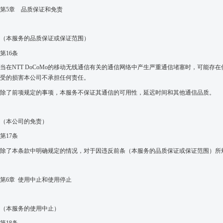
第
5
章 品质保证和
免责
（本服务的
品质保证或保证范围）
第
16
条
当在
NTT DoCoMo
的移
动
无
线
通信有关的通信网
络
中
产生严
重通信
堵塞时
，可能存在
受的损害本公司不承担任何责任。
除了前项规定的事项，本服务不保证其通信的可用性，延迟时间和其他通信品质。
（本公司的免责）
第
17
条
除了本条款中明确规定的情况，对于因违反前条（本服务的
品质保证或保证范围）所
第
6
章 使用中止和使用停止
（
本服务的使用中止
）