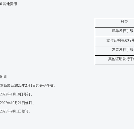
6
其他费用
种类
详单发行手续
支付证明等
发行
发票发行手续
其他
证明发行手
附则
本条款从
2022
年
2
月
1
日起开始生效。
2022
年
1
月
18
日修订。
2022
年10
月21
日修订。
2025年9
月1
日修订。