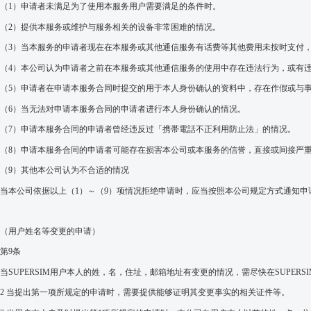
（
1
）
申请者未满足为了使用本服务用户需要满足的条件时。
（
2
）
提供
本
服
务
或
维护
与服
务
相关的
设备
非常困
难
的情况
。
（
3
）
当本服
务
的申
请
者
现在
在本服务或其他通信服
务
有
话费等其他费用未按时支付
（
4
）本公司认为
申
请
者之前在
本服
务
或其他通信服
务
的使用中存在
违
法行
为
，或
有
（
5
）申请者在申请本服务合同时提交的用于本人身份确认的资料中，存在作假或与
（
6
）当无法对申请本服务合同的申请者进行本人身份确认的情况。
（
7
）申请本服务合同的申请者曾经违反过「携帯電話不正利用防止法」的情况。
（
8
）申请本服务合同的申请者可能存在损害本公司或本服务的信誉，直接或间接严
（
9
）
其他本公司
认为不合适的情况
当本公司依据以上（
1
）～（
9
）项情况拒绝申请时，应当按照本公司规定方式通知申
（用
户
姓名等变更的申请）
第
9
条
当
SUPERSIM
用
户
本人的姓，名，住址，邮箱地址有变更的情况，
需
尽快
在
SUPERS
2
当提出第一项所规定的申请时，需要提供能够证明其变更事实的相关证件等。