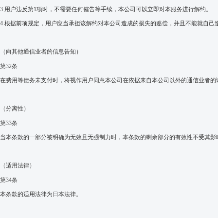
3
用户违反第
1
项时，不需要任何催告等手续，本公司可以立即对本服务进行解约。
4
根据前项规定，用户应当承担该解约对本公司造成的损失的赔偿，并且不能就自己
（向其他通信业者的信息告知）
第
32
条
在
费用等债务未支付时，将视作
用
户
同意
本公司在依据来自本公司以外的通信业者的
（
分离性）
第
33
条
当本条款的一部分被明确为无效且无强制力
时，
本条款的剩余部分的有效性不受其影
（适用法律）
第
34
条
本
条款
的适用法律
为
日本法律。