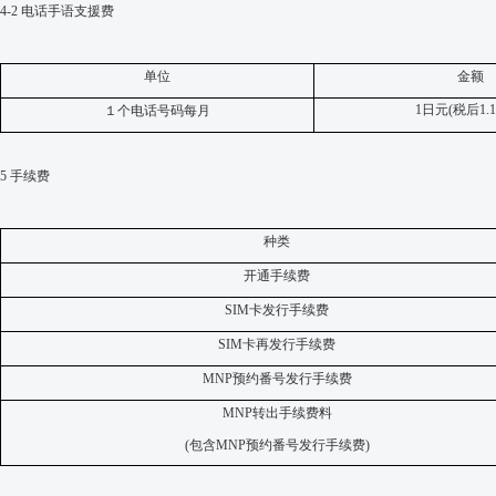
4-2
电话手语支援费
单位
金额
1
日元
(
税后
1.1
１
个电话号码每月
5
手续费
种类
开通手续费
SIM
卡
发行手续费
SIM
卡再发行手续费
MNP
预约番号发行手续费
MNP
转出手续费
料
(
包含
MNP
预约番号发行手续费
)