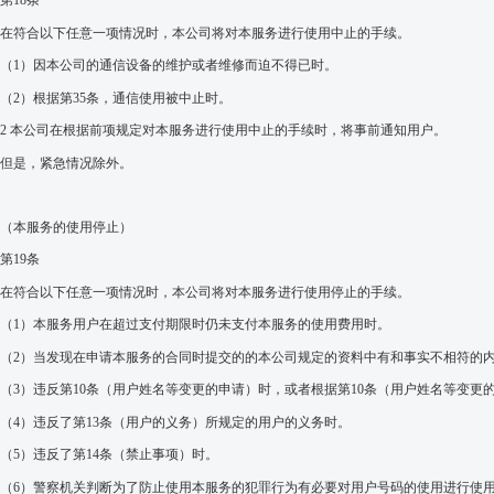
第
18
条
在符合以下
任意
一
项
情况
时
，
本公司将
对
本服务
进
行
使用中止的手续
。
（1）
因本公司的
通信
设备的
维护或者维修而迫不得已时
。
（2）
根据第
35
条，通信使用被中止
时。
2
本公司在根据前
项规定对本服务
进
行
使用中止的手续
时，将事前通知用户。
但是，紧急情况除外。
（
本服务的使用
停止
）
第
19
条
在符合以下
任意
一
项
情况
时
，
本公司将
对
本服务
进
行
使用停止的手续
。
（1）
本服务用
户
在超过支付期限
时仍未支付本服务的使用费用时
。
（2）
当
发现在申请本服务的合同时提交的的本公司规定的资料中有和事实不相符的
（3）
违反
第
10
条
（用
户
姓名等
变
更的申
请）
时，或者根据
第
10
条
（用
户
姓名等
变
更
（4）
违反了第
13
条（用户的义务）所规定的用户的义务时。
（5）
违反了第
14
条（禁止事项）时。
（6）
警察机关判断为了防止使用本服务的犯罪行为有必要对用户号码的使用进行使