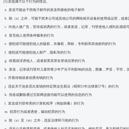
(5)
其他属于以下行为的情况。
a.
发送可能会干扰电子邮件的发送和接收的电子邮件
b.
除（
a
）之外，可能干扰本公司或其他公司的网络相关设备的使用或运营，或者
c.
向他人做广告，宣传或劝诱的行为，或者发送，记录，刊登使他人感到反感或
d.
冒充他人使用各种服务的行为
e.
侵犯或可能侵犯他人的版权，肖像权，商标，专利权和其他权利的行为
f.
侵犯或可能侵犯他人财产，隐私等的行为
g.
歧视或诽谤他人，或者损害其荣名誉或信誉的行为
h.
发送，记录或刊登对儿童和青少年产生不利影响的信息，图像，声音，字符，
i.
开展传销或者劝诱传销的行为
j.
违反关于连多层次直销的特定商业交易法（昭和
51
年法律第
57
号）的行为
k.
伪造或删除通过互联网连接功能可以使用的信息的行为
l.
发送或刊登有害的计算机程序（例如病毒）的行为
m.
犯罪行为或者诱使，煽动犯罪的行为
n.
除（
a
）至（
m
）之外，违反法律和习俗的行为
o.
违反公共秩序和道德，或者使他人处于不利的行为，例如卖淫，暴力和残忍的