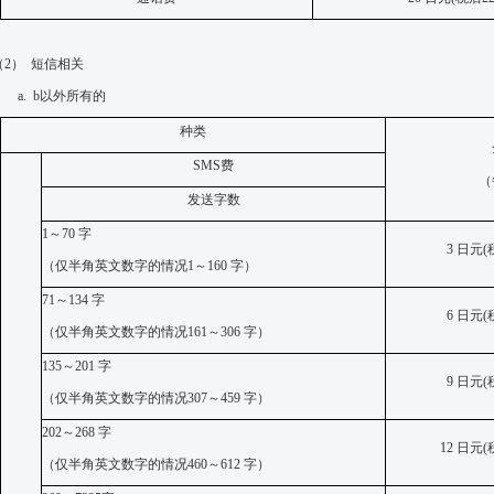
（2）
短信相关
a.
b
以外所有的
种类
SMS
费
（
发送字数
1
～
70
字
3
日元
(
（
仅
半角英文数字的情况
1
～
160
字）
71
～
134
字
6
日元
(
（
仅
半角英文数字的情况
161
～
306
字）
135
～
201
字
9
日元
(
（
仅
半角英文数字的情况
307
～
459
字）
202
～
268
字
12
日元
(
（
仅
半角英文数字的情况
460
～
612
字）