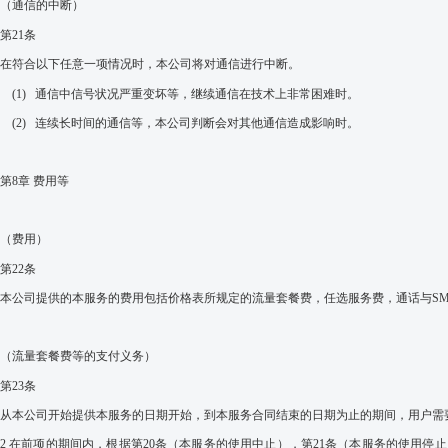
（通信的中断）
第
21
条
在符合以下
任意
一
项
情况
时
，
本公司将
对
通信进行中断
。
(1)
通信中信号状况
严重变坏等，继续通信在技术上非常困难时。
(2)
连续长时间的通信等，本公司判断会对其他通信造成影响时。
第
8
章
费用等
（费用）
第
22
条
本公司提供的本服务的费用包括价格表所规定的流量套餐费，任选服务费，通话与
S
（流量套餐费等的支付义务）
第
23
条
从本公司开始提供本服务的日期开始，到本服务合同结束的日期为止的期间，用户需
2
在前项的期间内，根据第
20
条（
本服
务
的使用中止
），第
21
条（
本服
务
的使用
停止