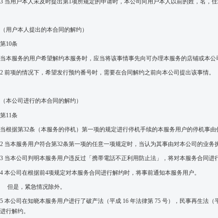
3
当用
户
本人未及时提出第
1
项所规定的申请
时
，本公司向用
户
本人以前的姓，名，住
（用
户
本人提出的本合同的解约）
第
10
条
当本服务的用
户
希望解约本服务
时，应当将该事情事先向
可
办
理本服
务
的
店
铺
或本公
2
前项的情况下，希望发行预约番号时，需要在合同解约之前向本公司提出该事情。
（
本公司
进行的
本
合同的解
约
）
第
11
条
当根据第
32
条（本服务的停机）第一项的
规定进行停机手续的本服务用户的停机事由
2
当本服务用户符合
第
32
条第一项的任意一项
规定时，当认为其事由对本公司的业务
3
当本公司判明本服务用
户违反过
「携帯電話不正利用防止法」，
将对本服务合同
进
4
本公司在根据前
4
项规定对本服务合同进行解约时，将事前通知本服务用户。
但是，紧急情况除外。
5
本公司在知晓本服务用
户进行了破产法
（平成
16
年法律第
75
号），民事再生
法
（
进行解约。