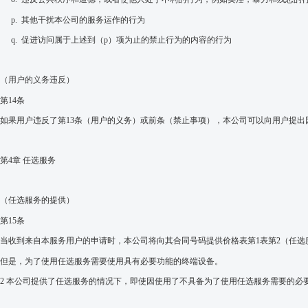
p.
其他干扰本公司的服务运作的行为
q.
促进访问属于上述到（
p
）项为止的禁止行为的内容的行为
（用户的义务违反）
第
14
条
如果用户违反了第
13
条（用户的义务）或前条（禁止事项），本公司可以向用户提出
第
4
章 任选服务
（任选服务的提供）
第
15
条
当收到来自本服务用
户
的申请
时，本公司将向其合同号码提供价格表第
1
表第
2
（任选
但是，为了使用任选服务需要使用具有必要功能的终端设备。
2
本公司提供了任选服务的情况下，即使因使用了不具备
为了使用任选服务需要的必