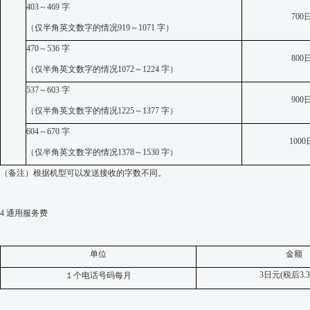
403
～
469
字
700
（
仅
半角英文数字的情况
919
～
1071
字）
470
～
536
字
800
（
仅
半角英文数字的情况
1072
～
1224
字）
537
～
603
字
900
（
仅
半角英文数字的情况
1225
～
1377
字）
604
～
670
字
1000
（
仅
半角英文数字的情况
1378
～
1530
字）
（备注）根据机型可以发送接收的字数不同。
4 通用服务
费
单位
金额
3
日元
(
税后
3.3
１
个电话号码每月