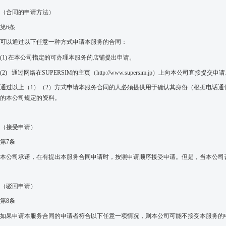
（合同的申请方法
）
第
6
条
可以通过以下任意一种方式申请本服务的合同：
(1)
在本公司指定的可
办理本服务的店铺提出申请。
(2)
通过网络在
SUPERSIM
的
主
页
（
http://
www.supersim.jp
）
上向本公司直接提交申请
通过以上（
1
）（
2
）方式申请本服务合同
的人必须提供用于
确认
其身份
（根据电话通
的本公司
规定的资料。
（接受申
请
）
第
7
条
本公司承诺，在有提出本服务合同申请时，按照申请顺序接受申请。但是，当本公司
（
驳回
申
请
）
第
8
条
如果申请本服务合同的申请者符合以下
任意
一项情况，则本公司可能不接受本服务的