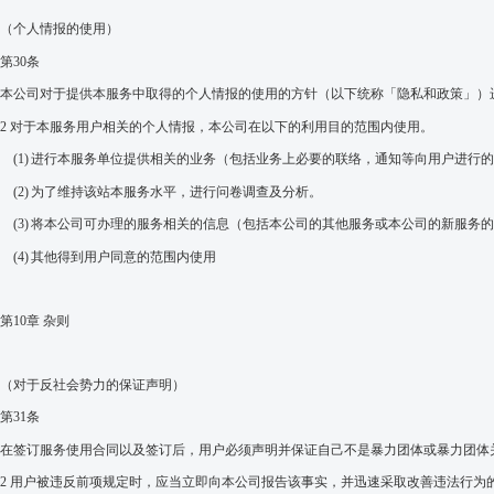
（个人情报的使用）
第
30
条
本公司对于提供本服务中取得的个人情报的使用的方针（以下统称
「
隐私和政策
」）
2
对于
本服务用
户
相关的个人情报，本公司在以下的利用目的范围内使用。
(1)
进行本服务单位提供相关的业务（包括业务上必要的联络，通知等向用户进行的
(2)
为了维持该站本服务水平，进行问卷调查及分析。
(3)
将本公司可办理的服务相关的信息（包括本公司的其他服务或本公司的新服务的
(4)
其他得到用户同意的范围内使用
第
10
章
杂则
（对于反社会势力的保证声明）
第
31
条
在签订服务使用合同以及签订后，用户必须声明并保证自己不是暴力团体或暴力团体
2
用户被违反前项规定时，应当立即向本公司报告该事实，并迅速采取改善违法行为