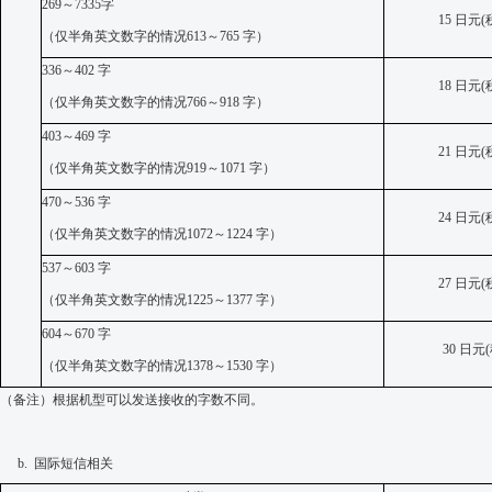
269
～
7335
字
15
日元
(
（
仅
半角英文数字的情况
613
～
765
字）
336
～
402
字
18
日元
(
（
仅
半角英文数字的情况
766
～
918
字）
403
～
469
字
21
日元
(
（
仅
半角英文数字的情况
919
～
1071
字）
470
～
536
字
24
日元
(
（
仅
半角英文数字的情况
1072
～
1224
字）
537
～
603
字
27
日元
(
（
仅
半角英文数字的情况
1225
～
1377
字）
604
～
670
字
30
日元
(
（
仅
半角英文数字的情况
1378
～
1530
字）
（备注）根据机型可以发送接收的字数不同。
b.
国际短信相关