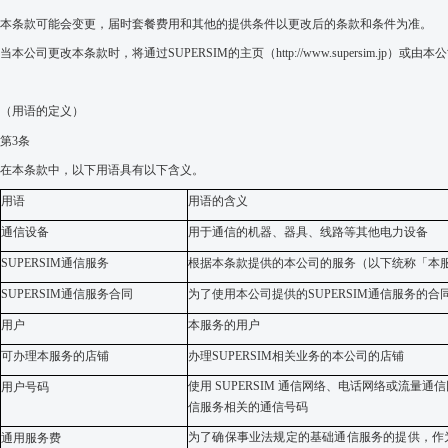
本条款可能会
变
更，届时
套餐费
用和其他的提供条件以更改后的条款和条件
为准
。
当
本公司
更改本
条款
时
，将通
过
SUPERSIM
的主
页
（
http://
www.supersim.jp
）或由
本公
（用
语
的定
义
）
第
3
条
在本
条款
中，以下
用语
具有以下含
义
。
用语
用
语的含义
通信设备
用于通信的机器、器具、
线路
等其他
电力设备
SUPERSIM
通信服
务
根据本条款提供的本公司的服务（以下
统称
「
本
SUPERSIM
通信服
务合同
为了使用本公司提供的
SUPERSIM
通信服
务的合
用户
本服务的用户
可
办理本服务的店铺
办理
SUPERSIM
相关
业务的本公司的店铺
使用
SUPERSIM
通信网
络
、
电话
网
络
或流量通信
用户号码
信服
务
相关的通信号码
为了确保事业法规定的基础通信服务的提供，作
通用服务费