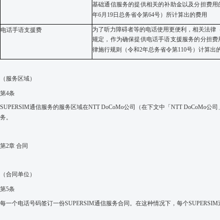
基础通信服务的提供相关的补助金以及分担费用
年
6
月
19
日总务省令第
64
号）所计算出的费用
为了
听力障碍者等的
电话使用更便利，相关法律
电话手语支援费
规定，作为确保提供电话手语支援服务的分担费
律施行规则（令和
2
年总务省令第
110
号）计算出
（服
务
区域）
第
4
条
SUPERSIM
通信服
务
的服务区域在
NTT DoCoMo
公司（在下文中「
NTT DoCoMo
公司
务。
第
2
章 合同
（合同
单
位）
第
5
条
每一个
电话
号
码签订
一份
SUPERSIM
通信服
务
合同。在
这
种情况下，每个
SUPERSIM