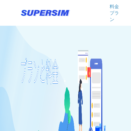
料金
プラ
ン