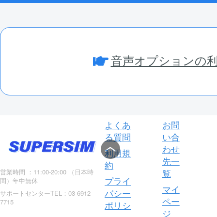
音声オプションの
よくあ
お問
る質問
い合
わせ
利用規
先一
約
覧
営業時間 ：11:00-20:00 （日本時
プライ
間）年中無休
マイ
バシー
サポートセンターTEL：03-6912-
ペー
7715
ポリシ
ジ