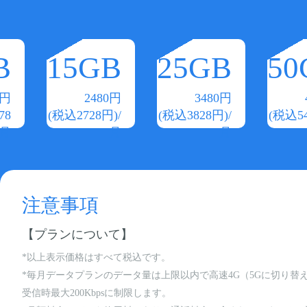
B
15GB
25GB
50
0円
2480円
3480円
78
(税込2728円)/
(税込3828円)/
(税込54
/月
月
月
注意事項
【プランについて】
*以上表示価格はすべて税込です。
*毎月データプランのデータ量は上限以内で高速4G（5Gに切り
受信時最大200Kbpsに制限します。